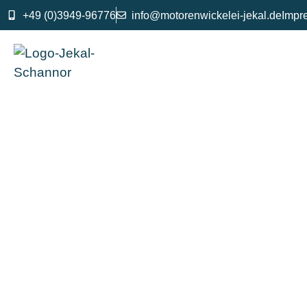
+49 (0)3949-96776
info@motorenwickelei-jekal.de
Impr