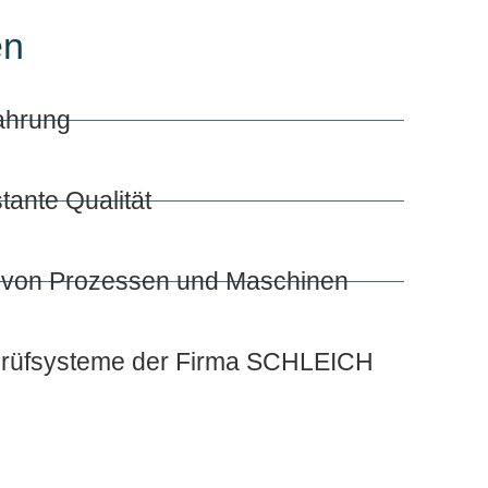
en
ahrung
stante Qualität
ät von Prozessen und Maschinen
 Prüfsysteme der Firma SCHLEICH