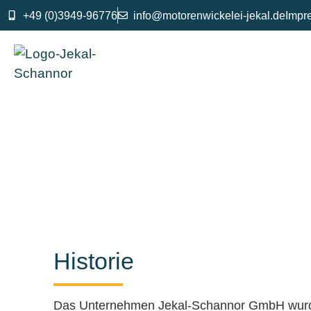
+49 (0)3949-96776
info@motorenwickelei-jekal.de
Impr
Historie
Das Unternehmen Jekal-Schannor GmbH wurde