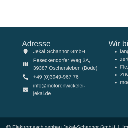
Adresse
Wir b
Jekal-Schannor GmbH
lan
zert
Peseckendorfer Weg 2A,
Flex
39387 Oschersleben (Bode)
Zuv
+49 (0)3949-967 76
mod
info@motorenwickelei-
jekal.de
I
@ Elektromaschinenbau Jekal-Schannor GmbH |